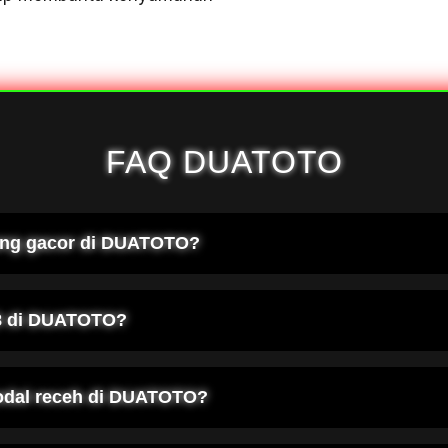
FAQ DUATOTO
nang gacor di DUATOTO?
88 di DUATOTO?
odal receh di DUATOTO?