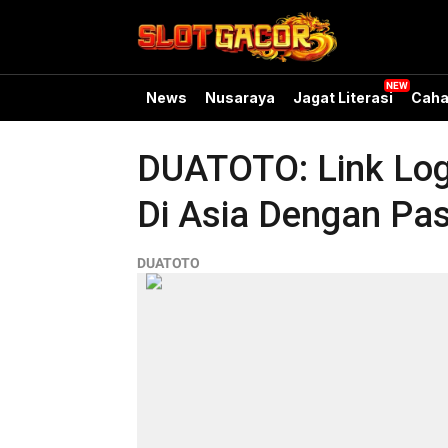
News
Nusaraya
Jagat Literasi
Caha
DUATOTO: Link Logi
Di Asia Dengan Pas
DUATOTO