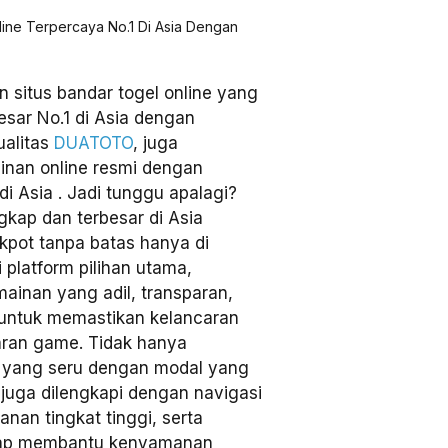
ine Terpercaya No.1 Di Asia Dengan
n situs bandar togel online yang
besar No.1 di Asia dengan
ualitas
DUATOTO
, juga
inan online resmi dengan
i Asia . Jadi tunggu apalagi?
gkap dan terbesar di Asia
pot tanpa batas hanya di
platform pilihan utama,
inan yang adil, transparan,
 untuk memastikan kelancaran
aran game. Tidak hanya
l yang seru dengan modal yang
 juga dilengkapi dengan navigasi
an tingkat tinggi, serta
siap membantu kenyamanan