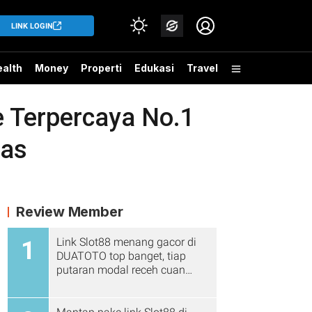
LINK LOGIN
alth
Money
Properti
Edukasi
Travel
e Terpercaya No.1
tas
Review Member
Link Slot88 menang gacor di
1
DUATOTO top banget, tiap
putaran modal receh cuan
ngalir tanpa henti! Fitur bonus
dan free spin bikin untung
terus.