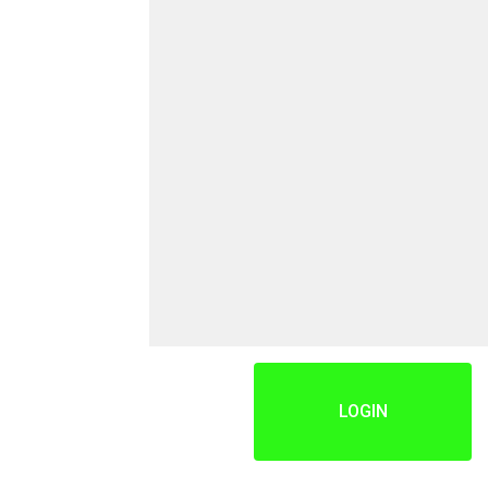
LOGIN